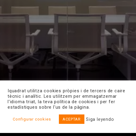
Iquadrat utilitza cookies pròpies i de tercers de caire
tècnic i analític. Les utilitzem per emmagatzemar
l'idioma triat, la teva política de cookies i per fer
ARQUITECTURA DE LA INFORMACIÓN
,
DISEÑO WEB
,
estadístiques sobre l'us de la pàgina.
IDENTIDAD
,
WORDPRESS
GRANVIA BUSINESS CENTER
Siga leyendo
Configurar cookies
ACEPTAR