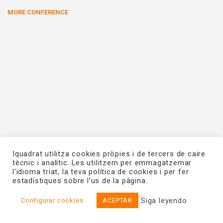
MORE CONFERENCE
Iquadrat utilitza cookies pròpies i de tercers de caire
tècnic i analític. Les utilitzem per emmagatzemar
l'idioma triat, la teva política de cookies i per fer
estadístiques sobre l'us de la pàgina.
© 2026. IQUADRAT
Aviso legal
/
Política de privacidad
/
Política de
cookies
Siga leyendo
Configurar cookies
ACEPTAR